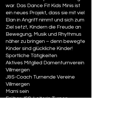
war. Das Dance Fit Kids Minis ist
ein neues Projekt, dass sie mit viel
Elan in Angriff nimmt und sich zum
Ziel setzt, Kindern die Freude an
Bewegung, Musik und Rhythmus
näher zu bringen – denn bewegte
Kinder sind glückliche Kinder!
Sportliche Tätigkeiten
Aktives Mitglied Damenturnverein
Villmergen
J&S-Coach Turnende Vereine
Villmergen
Mami sein
Früher J&S-Leiterin Turnen
Leiterin Jugi-Mix Villmergen
Aushilfe Muki-Turnen Villmergen
Leiterin Geräteturnen DTV
Villmergen