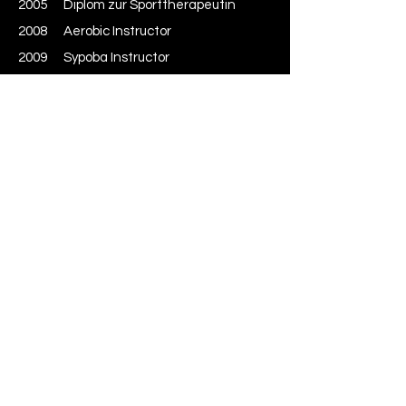
2005 Diplom zur Sporttherapeutin
2008 Aerobic Instructor
2009 Sypoba Instructor
2017 Blackroll Trainer
2020 200 hours Vinyasa Yoga Teacher
Training
2020 athleticflow Instructor
2020 Yin Yoga Teacher Training
2021 Pre- & Postnatal Yoga Teacher
Training
2022 Expertin für Präventiv- und
Sporternährung
2006 bis 2022 Coach Team Aerobic Boswil
Kontakt