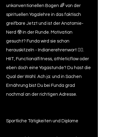
unkonventionellen Bogen 🌈 von der
spirituellen Yogalehre in das faktisch
greifbare Jetzt und ist der Anatomie-
Nerd 🤓 in der Runde. Motivation
gesucht? Funda wird sie schon
herauskitzeln - Indianerehrenwort ✌🏻.
HIIT, Functionalfitness, athleticflow oder
eben doch eine Yogastunde? Du hast die
Qual der Wahl. Ach ja: und in Sachen
Ernährung bist Du bei Funda grad
nochmal an der richtigen Adresse.
Sportliche Tätigkeiten und Diplome